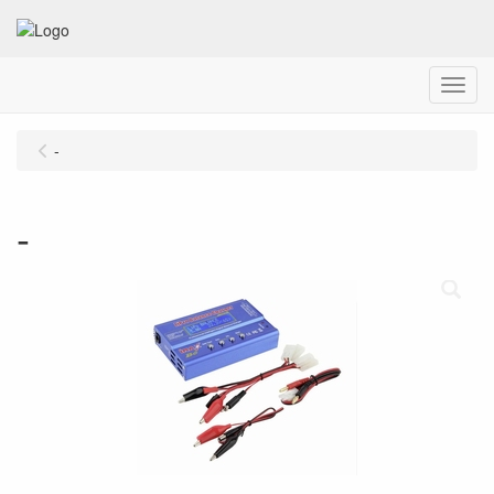
Menu
-
-