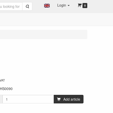
Login
Search
0
 VAT
HS0090
Add article