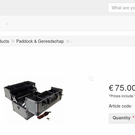
-
ducts
Paddock & Gereedschap
-
€
75.0
*Prices include
Article code
:
Quantity