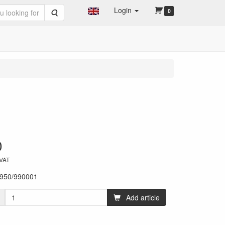
Login
Search
0
0
 VAT
950/990001
Add article