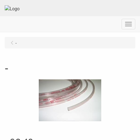
Menu
-
-