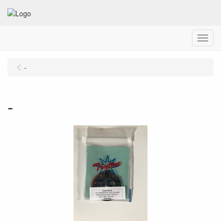
Menu
-
-