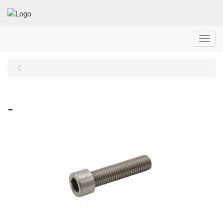
Menu
-
-