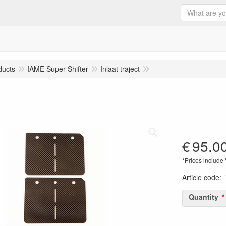
-
ducts
IAME Super Shifter
Inlaat traject
-
€
95.0
*Prices include
Article code
:
Quantity