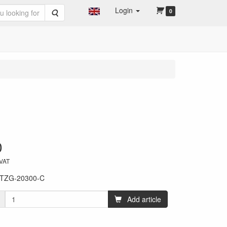
Login
Search
0
0
 VAT
TZG-20300-C
Add article