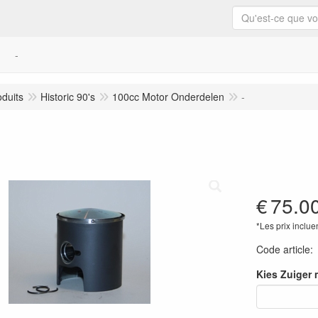
-
oduits
Historic 90's
100cc Motor Onderdelen
-
€
75.0
*Les prix inclue
Code article
Kies Zuiger 