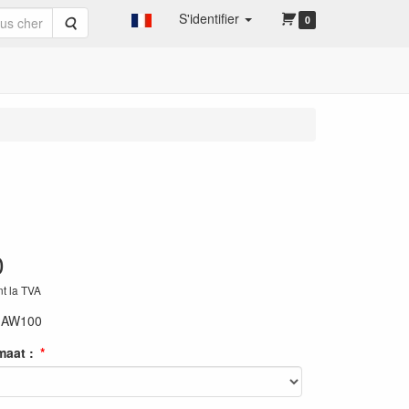
S'identifier
Rechercher
0
0
nt la TVA
:
AW100
maat :