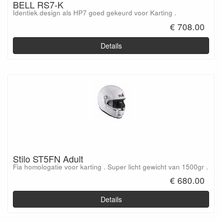
BELL RS7-K
Identiek design als HP7 goed gekeurd voor Karting .
€ 708.00
Details
Stilo ST5FN Adult
Fia homologatie voor karting . Super licht gewicht van 1500gr .
€ 680.00
Details