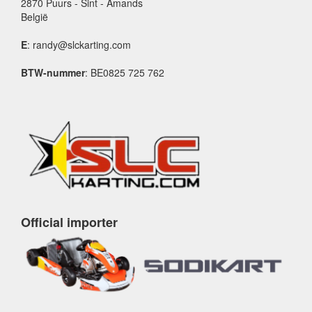
2870 Puurs - Sint - Amands
België
E
: randy@slckarting.com
BTW-nummer
: BE0825 725 762
Official importer