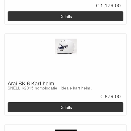
€ 1,179.00
Details
Arai SK-6 Kart helm
SNELL K2015 homologatie , ideale kart helm .
€ 679.00
Details