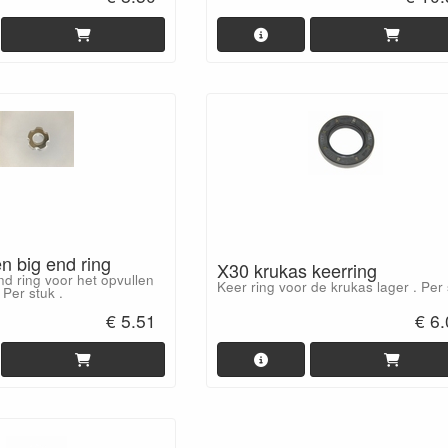
n big end ring
X30 krukas keerring
d ring voor het opvullen
Keer ring voor de krukas lager . Per
 Per stuk .
€ 5.51
€ 6