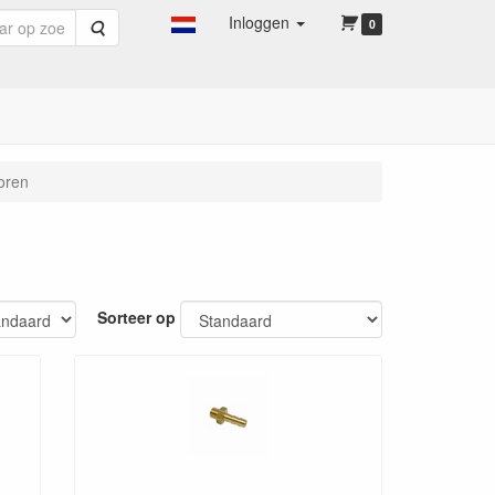
Inloggen
Zoeken
0
oren
Sorteer op