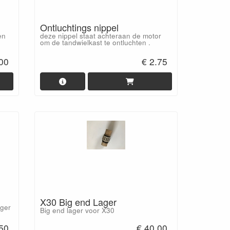
Ontluchtings nippel
en
deze nippel staat achteraan de motor
om de tandwielkast te ontluchten .
00
€ 2.75
X30 Big end Lager
ager
Big end lager voor X30
.50
€ 40.00