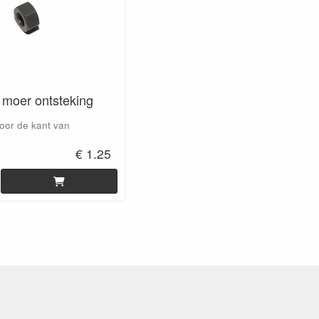
 moer ontsteking
oor de kant van
€ 1.25