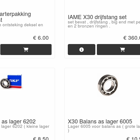
arterpakking
IAME X30 drijfstang set
t
set bevat , drijfstang , big end met p
 ontsteking deksel en
en 2 bronzen ringen .
€ 6.00
€ 360.
 as lager 6202
X30 Balans as lager 6005
lager 6202 ( kleine lager
Lager 6005 voor balans as ( grote l
)
€ 8.50
€ 10