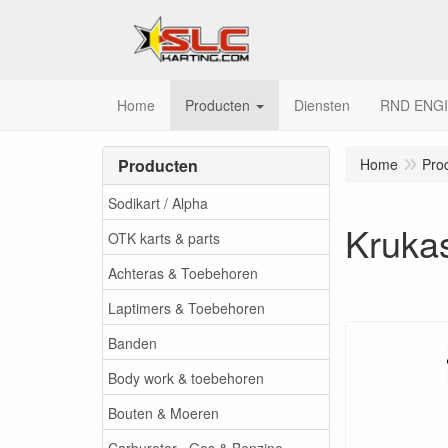
Home
Producten
Diensten
RND ENG
Producten
Home
Pro
Sodikart / Alpha
Kruka
OTK karts & parts
Achteras & Toebehoren
Laptimers & Toebehoren
Banden
Body work & toebehoren
Bouten & Moeren
Carburator , Gas & Benzine