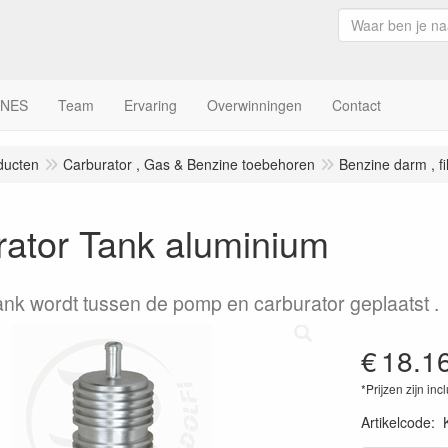
INES
Team
Ervaring
Overwinningen
Contact
ducten
Carburator , Gas & Benzine toebehoren
Benzine darm , fi
rator Tank aluminium
ank wordt tussen de pomp en carburator geplaatst .
€
18.1
*Prijzen zijn inc
Artikelcode
: