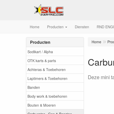
Home
Producten
Diensten
RND ENG
Producten
Home
Pro
Sodikart / Alpha
Carbu
OTK karts & parts
Achteras & Toebehoren
Deze mini t
Laptimers & Toebehoren
Banden
Body work & toebehoren
Bouten & Moeren
Carburator , Gas & Benzine