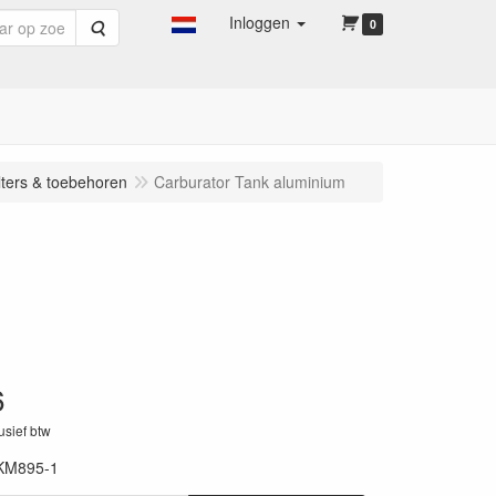
Inloggen
Zoeken
0
lters & toebehoren
Carburator Tank aluminium
6
lusief btw
KM895-1