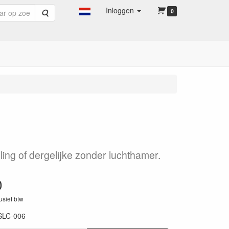
Inloggen
Zoeken
0
ling of dergelijke zonder luchthamer.
0
lusief btw
SLC-006