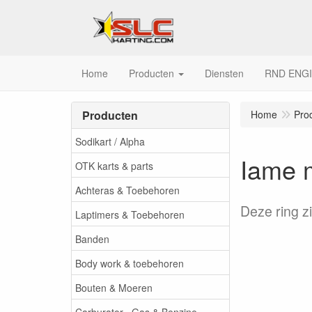
Home
Producten
Diensten
RND ENG
Producten
Home
Pro
Sodikart / Alpha
Iame m
OTK karts & parts
Achteras & Toebehoren
Deze ring zi
Laptimers & Toebehoren
Banden
Body work & toebehoren
Bouten & Moeren
Carburator , Gas & Benzine