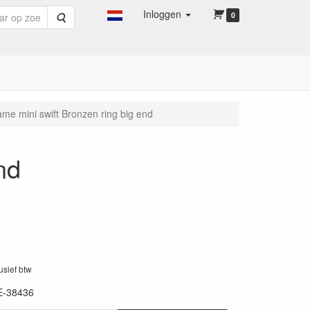
Inloggen
Zoeken
0
ame mini swift Bronzen ring big end
nd
lusief btw
E-38436