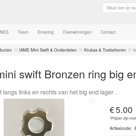
INES
Team
Ervaring
Overwinningen
Contact
ducten
IAME Mini Swift & Onderdelen
Krukas & Toebehoren
I
ini swift Bronzen ring big e
t langs links en rechts van het big end lager .
€
5.00
*Prijzen zijn inc
Artikelcode
: