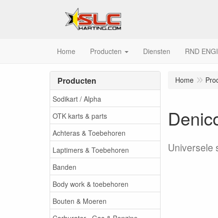
Home
Producten
Diensten
RND ENG
Producten
Home
Pro
Sodikart / Alpha
Denic
OTK karts & parts
Achteras & Toebehoren
Universele s
Laptimers & Toebehoren
Banden
Body work & toebehoren
Bouten & Moeren
Carburator , Gas & Benzine