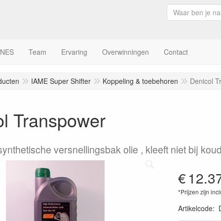
INES
Team
Ervaring
Overwinningen
Contact
ducten
IAME Super Shifter
Koppeling & toebehoren
Denicol T
ol Transpower
ynthetische versnellingsbak olie , kleeft niet bij ko
€
12.3
*Prijzen zijn inc
Artikelcode
: