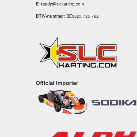
E
: randy@slckarting.com
BTW-nummer
: BE0825 725 762
Official importer