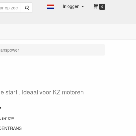
Inloggen
Zoeken
0
ranspower
ude start . Ideaal voor KZ motoren
7
lusief btw
DENTRANS