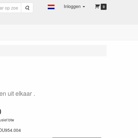
Inloggen
Zoeken
0
n uit elkaar .
0
lusief btw
OU954.004