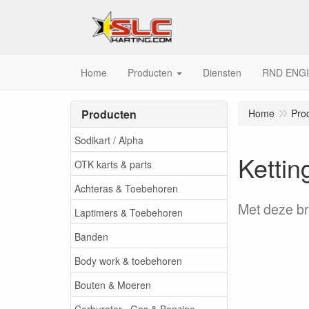
Home
Producten
Diensten
RND ENG
Producten
Home
Pro
Sodikart / Alpha
Kettin
OTK karts & parts
Achteras & Toebehoren
Met deze br
Laptimers & Toebehoren
Banden
Body work & toebehoren
Bouten & Moeren
Carburator , Gas & Benzine