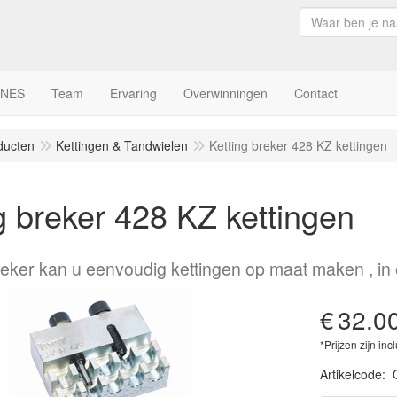
INES
Team
Ervaring
Overwinningen
Contact
ducten
Kettingen & Tandwielen
Ketting breker 428 KZ kettingen
g breker 428 KZ kettingen
eker kan u eenvoudig kettingen op maat maken , in e
€
32.0
*Prijzen zijn inc
Artikelcode
: