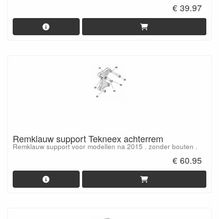
€ 39.97
Remklauw support Tekneex achterrem
Remklauw support voor modellen na 2015 . zonder bouten .
€ 60.95