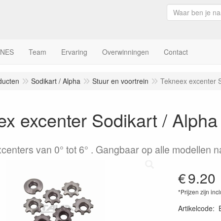
INES
Team
Ervaring
Overwinningen
Contact
ducten
Sodikart / Alpha
Stuur en voortrein
Tekneex excenter S
x excenter Sodikart / Alpha
xcenters van 0° tot 6° . Gangbaar op alle modellen 
€
9.20
*Prijzen zijn inc
Artikelcode
: