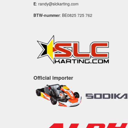
E
: randy@slckarting.com
BTW-nummer
: BE0825 725 762
Official importer