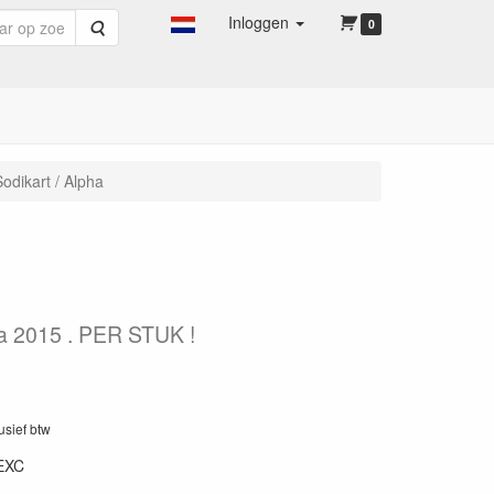
Inloggen
Zoeken
0
odikart / Alpha
na 2015 . PER STUK !
lusief btw
EXC